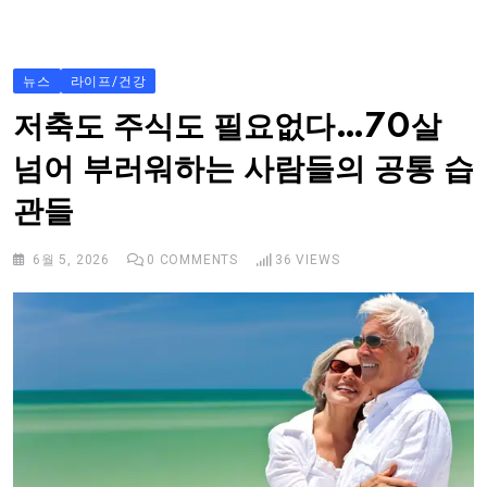
S
k
i
뉴스
라이프/건강
p
저축도 주식도 필요없다…70살
t
넘어 부러워하는 사람들의 공통 습
o
c
관들
o
n
6월 5, 2026
0
COMMENTS
36
VIEWS
t
e
n
t