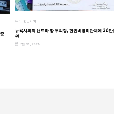
,
뉴스
한인사회
뉴욕시의회 샌드라 황 부의장, 한인비영리단체에 36만
기증
원
7월 31, 2026