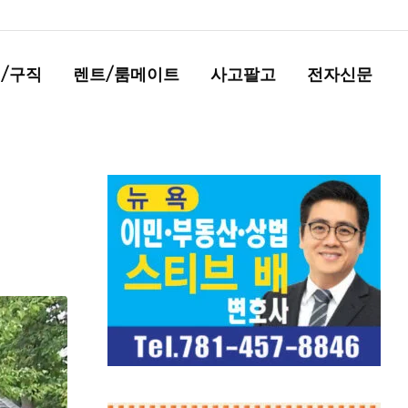
/구직
렌트/룸메이트
사고팔고
전자신문