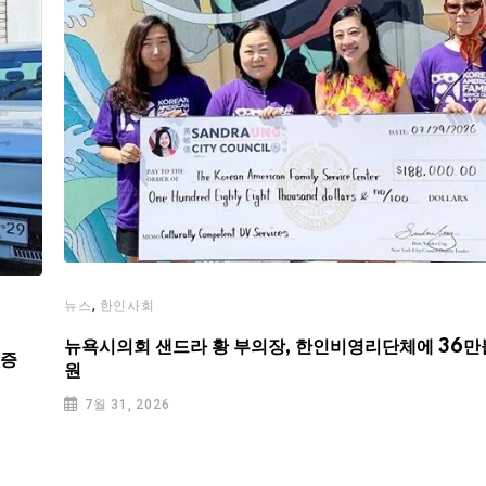
,
뉴스
한인사회
뉴욕시의회 샌드라 황 부의장, 한인비영리단체에 36만
기증
원
7월 31, 2026