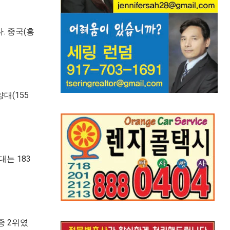
. 중국(홍
양대(155
대는 183
중 2위였