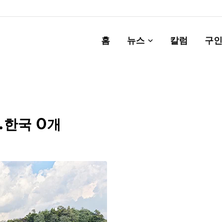
홈
뉴스
칼럼
구인
…한국 0개