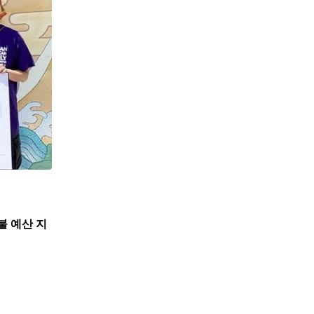
불 예산 지
,
뉴스
한인사회
뉴욕한인회, 뉴욕한인원로자문위와 한인데이케어 
7월 31, 2026