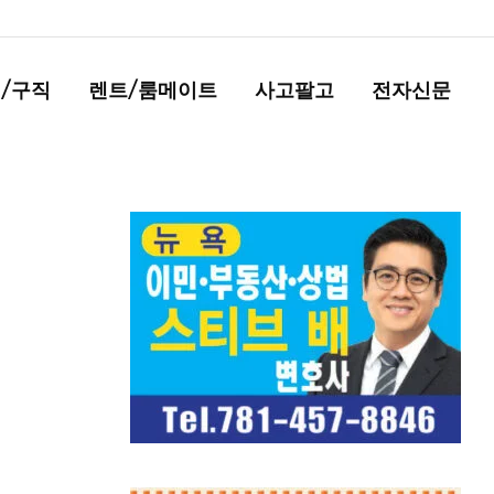
/구직
렌트/룸메이트
사고팔고
전자신문