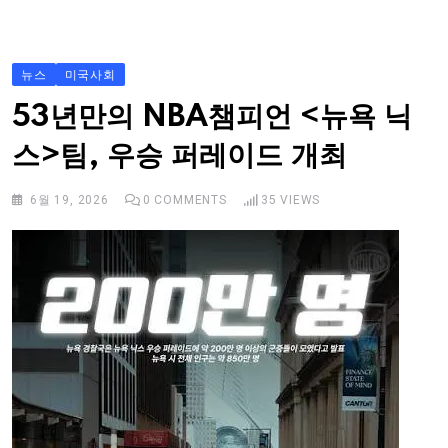
S
k
i
뉴스
미국사회
p
53년만의 NBA챔피언 <뉴욕 닉
t
스>팀, 우승 퍼레이드 개최
o
c
6월 19, 2026
0
COMMENTS
35
VIEWS
o
n
t
e
n
t