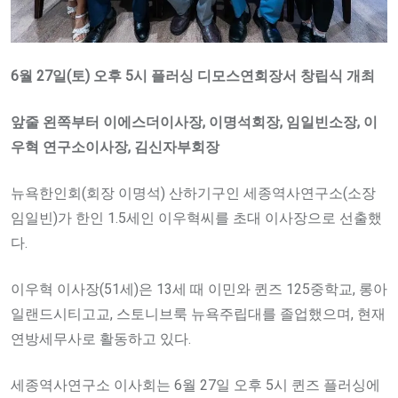
6월 27일(토) 오후 5시 플러싱 디모스연회장서 창립식 개최
앞줄 왼쪽부터 이에스더이사장, 이명석회장, 임일빈소장, 이
우혁 연구소이사장, 김신자부회장
뉴욕한인회(회장 이명석) 산하기구인 세종역사연구소(소장
임일빈)가 한인 1.5세인 이우혁씨를 초대 이사장으로 선출했
다.
이우혁 이사장(51세)은 13세 때 이민와 퀸즈 125중학교, 롱아
일랜드시티고교, 스토니브룩 뉴욕주립대를 졸업했으며, 현재
연방세무사로 활동하고 있다.
세종역사연구소 이사회는 6월 27일 오후 5시 퀸즈 플러싱에