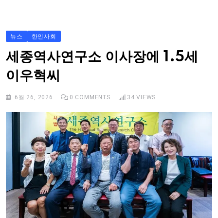
S
k
i
뉴스
한인사회
p
세종역사연구소 이사장에 1.5세
t
이우혁씨
o
c
6월 26, 2026
0
COMMENTS
34
VIEWS
o
n
t
e
n
t