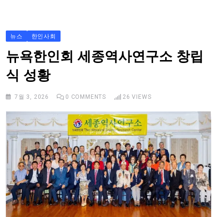
S
k
i
뉴스
한인사회
p
뉴욕한인회 세종역사연구소 창립
t
식 성황
o
c
7월 3, 2026
0
COMMENTS
26
VIEWS
o
n
t
e
n
t