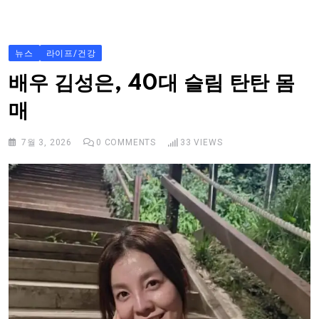
S
k
i
뉴스
라이프/건강
p
배우 김성은, 40대 슬림 탄탄 몸
t
매
o
c
7월 3, 2026
0
COMMENTS
33
VIEWS
o
n
t
e
n
t