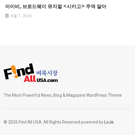
아이비, 브로드웨이 뮤지컬 <시카고> 주역 맡아
8월 7, 2026
The Most Powerful News, Blog & Magazine WordPress Theme
© 2026 Find All USA. All Rights Reserved powered by
LoJe