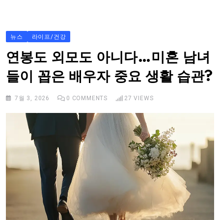
S
k
i
뉴스
라이프/건강
p
연봉도 외모도 아니다…미혼 남녀
t
들이 꼽은 배우자 중요 생활 습관?
o
c
7월 3, 2026
0
COMMENTS
27
VIEWS
o
n
t
e
n
t