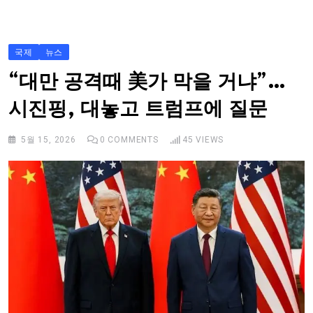
S
k
i
국제
뉴스
p
“대만 공격때 美가 막을 거냐”…
t
시진핑, 대놓고 트럼프에 질문
o
c
5월 15, 2026
0
COMMENTS
45
VIEWS
o
n
t
e
n
t