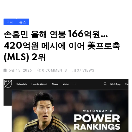
S
k
i
국제
뉴스
p
손흥민 올해 연봉 166억원…
t
420억원 메시에 이어 美프로축
o
c
(MLS) 2위
o
n
5월 15, 2026
0
COMMENTS
37
VIEWS
t
e
n
t