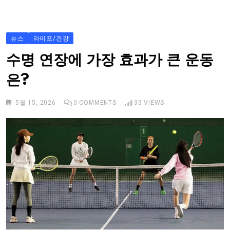
S
k
i
뉴스
라이프/건강
p
수명 연장에 가장 효과가 큰 운동
t
은?
o
c
5월 15, 2026
0
COMMENTS
35
VIEWS
o
n
t
e
n
t