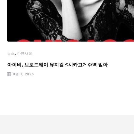
,
뉴스
한인사회
아이비, 브로드웨이 뮤지컬 <시카고> 주역 맡아
8월 7, 2026