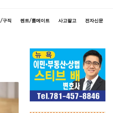
/구직
렌트/룸메이트
사고팔고
전자신문