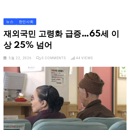
S
k
i
뉴스
한인사회
p
재외국민 고령화 급증…65세 이
t
상 25% 넘어
o
c
5월 22, 2026
0
COMMENTS
44
VIEWS
o
n
t
e
n
t