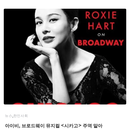
,
뉴스
한인사회
아이비, 브로드웨이 뮤지컬 <시카고> 주역 맡아