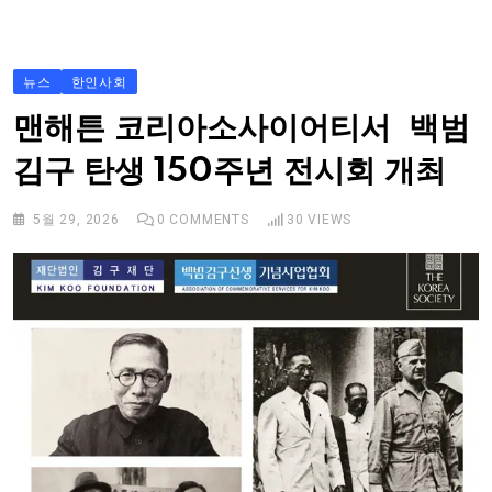
S
k
i
뉴스
한인사회
p
맨해튼 코리아소사이어티서 백범
t
김구 탄생 150주년 전시회 개최
o
c
5월 29, 2026
0
COMMENTS
30
VIEWS
o
n
t
e
n
t