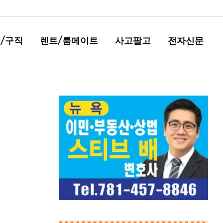
/구직
렌트/룸메이트
사고팔고
전자신문