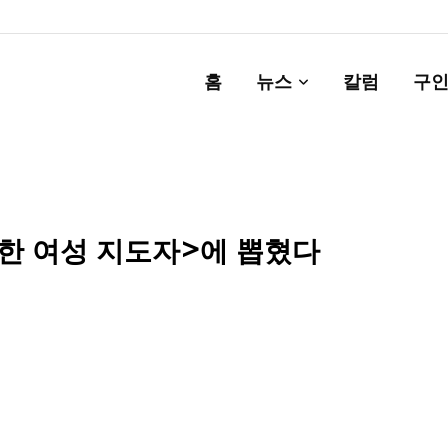
홈
뉴스
칼럼
구인
월한 여성 지도자>에 뽑혔다