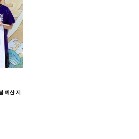
불 예산 지
,
뉴스
한인사회
뉴욕한인회, 뉴욕한인원로자문위와 한인데이케어 
7월 31, 2026