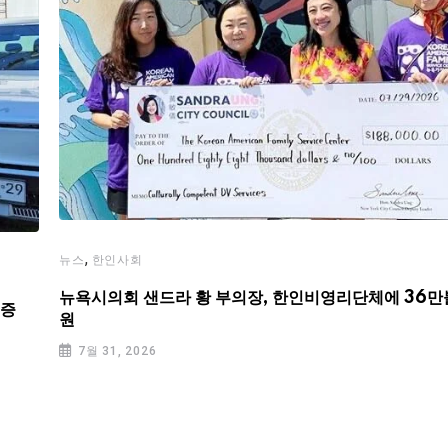
,
뉴스
한인사회
뉴욕시의회 샌드라 황 부의장, 한인비영리단체에 36만
기증
원
7월 31, 2026