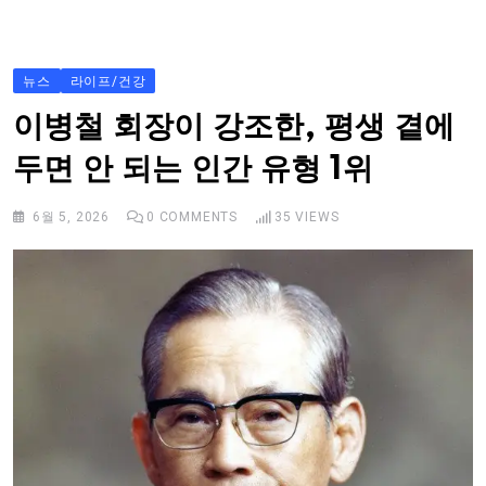
S
k
i
뉴스
라이프/건강
p
이병철 회장이 강조한, 평생 곁에
t
두면 안 되는 인간 유형 1위
o
c
6월 5, 2026
0
COMMENTS
35
VIEWS
o
n
t
e
n
t