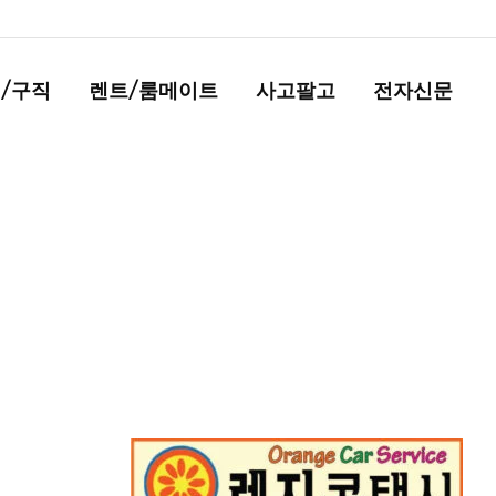
/구직
렌트/룸메이트
사고팔고
전자신문