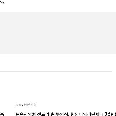
스>
,
뉴스
한인사회
기증
뉴욕시의회 샌드라 황 부의장, 한인비영리단체에 36만