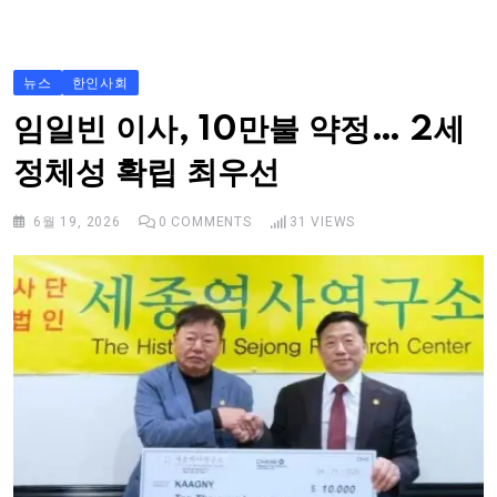
S
k
i
뉴스
한인사회
p
임일빈 이사, 10만불 약정… 2세
t
정체성 확립 최우선
o
c
6월 19, 2026
0
COMMENTS
31
VIEWS
o
n
t
e
n
t