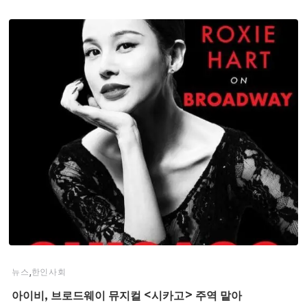
,
뉴스
한인사회
아이비, 브로드웨이 뮤지컬 <시카고> 주역 맡아