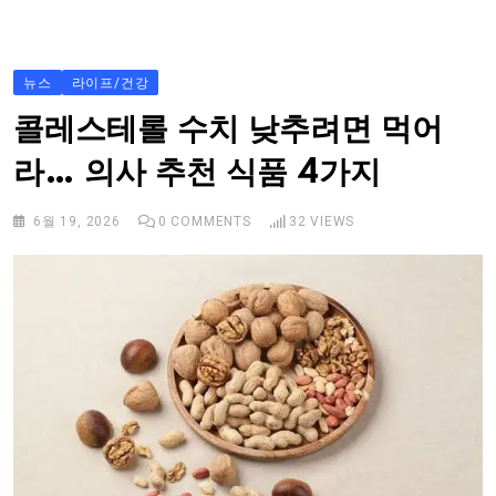
S
k
i
뉴스
라이프/건강
p
콜레스테롤 수치 낮추려면 먹어
t
라… 의사 추천 식품 4가지
o
c
6월 19, 2026
0
COMMENTS
32
VIEWS
o
n
t
e
n
t