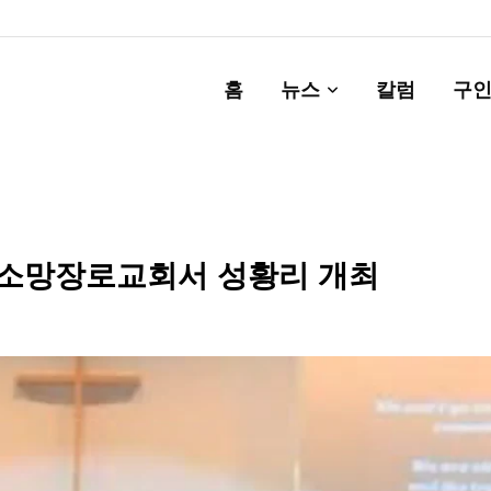
홈
뉴스
칼럼
구인
, 소망장로교회서 성황리 개최