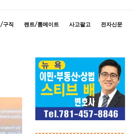
/구직
렌트/룸메이트
사고팔고
전자신문