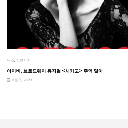
,
뉴스
한인사회
아이비, 브로드웨이 뮤지컬 <시카고> 주역 맡아
8월 7, 2026