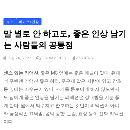
S
k
i
뉴스
라이프/건강
p
말 별로 안 하고도, 좋은 인상 남기
t
는 사람들의 공통점
o
c
6월 26, 2026
0
COMMENTS
27
VIEWS
o
n
센스
있는
리액션:
좋은 MC 옆에는 좋은 패널이 있다. 유재
t
석 주변엔 리액션 좋은 하하, 주우재 같은 사람이 있고 강호
e
동 옆에는 이수근이 있다. 자기를 돋보이게 하지 않으면서
n
도 남에게 좋은 인상을 남기는 리액션은 상대방을 기분 좋
t
게 한다. 옆에서 박수치고 환호하는 것만이 리액션이 아니
라 긍정적인 끄덕임, 몸의 방향, 눈길, 표정 등이 진짜 리액션
이다.