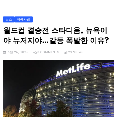
S
k
i
뉴스
미국사회
p
월드컵 결승전 스타디움, 뉴욕이
t
야 뉴저지야…갈등 폭발한 이유?
o
c
6월 26, 2026
0
COMMENTS
29
VIEWS
o
n
t
e
n
t