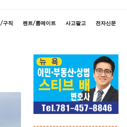
/구직
렌트/룸메이트
사고팔고
전자신문