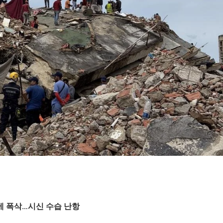
에 폭삭…시신 수습 난항