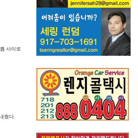
 틈 사이로
내줬다.