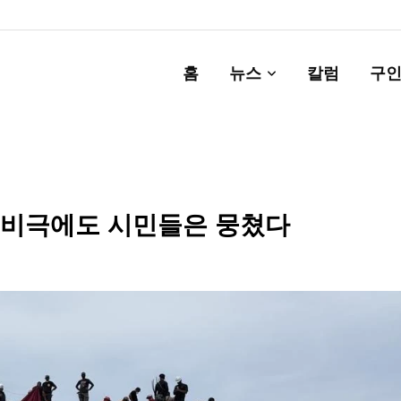
홈
뉴스
칼럼
구인
 비극에도 시민들은 뭉쳤다