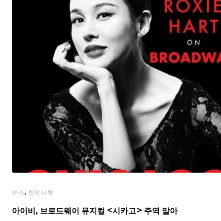
,
뉴스
한인사회
아이비, 브로드웨이 뮤지컬 <시카고> 주역 맡아