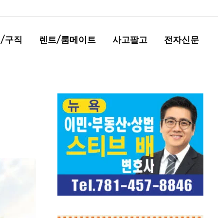
/구직
렌트/룸메이트
사고팔고
전자신문