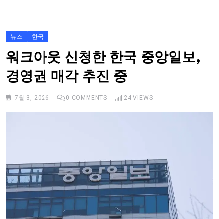
S
k
i
뉴스
한국
p
워크아웃 신청한 한국 중앙일보,
t
경영권 매각 추진 중
o
c
7월 3, 2026
0
COMMENTS
24
VIEWS
o
n
t
e
n
t