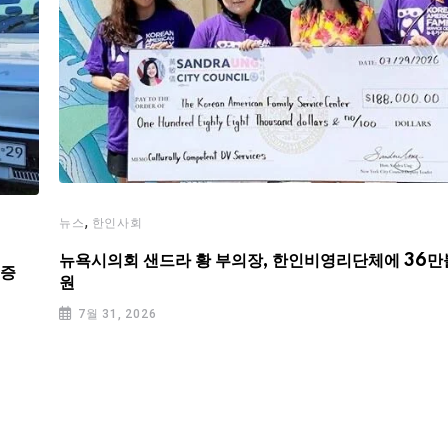
,
뉴스
한인사회
뉴욕시의회 샌드라 황 부의장, 한인비영리단체에 36만
기증
원
7월 31, 2026