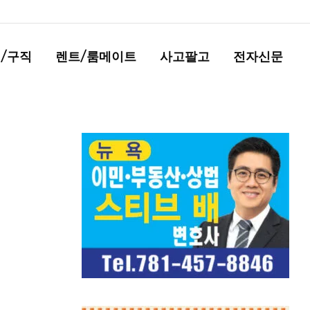
/구직
렌트/룸메이트
사고팔고
전자신문