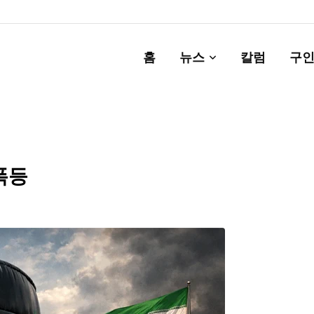
홈
뉴스
칼럼
구인
폭등