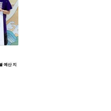
불 예산 지
,
뉴스
한인사회
뉴욕한인회, 뉴욕한인원로자문위와 한인데이케어 
7월 31, 2026