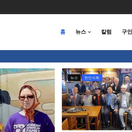
홈
뉴스
칼럼
구인
체에 36만불 예산 지원
뉴스
한인사회