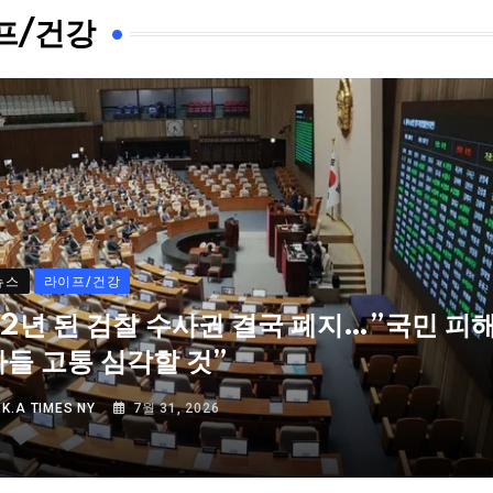
프/건강
뉴스
라이프/건강
72년 된 검찰 수사권 결국 폐지…”국민 피
자들 고통 심각할 것”
Y
K.A TIMES NY
7월 31, 2026