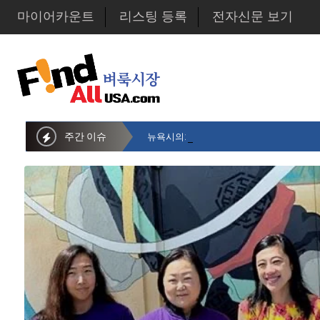
마이어카운트
리스팅 등록
전자신문 보기
주간 이슈
뉴욕시의회 샌드라 황 부의장, 한인비영리단