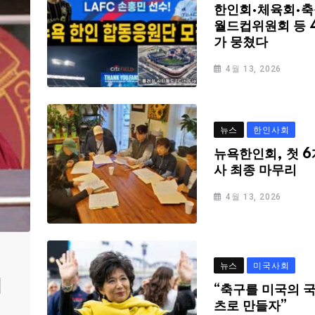
한인회·체육회·축
월드컵위원회 등 
가 뭉쳤다
4월 13, 2026
뉴스
한인사회
뉴욕한인회, 첫 6
사 최종 마무리
4월 13, 2026
뉴스
미국사회
심
“축구를 미국의 
츠로 만들자”