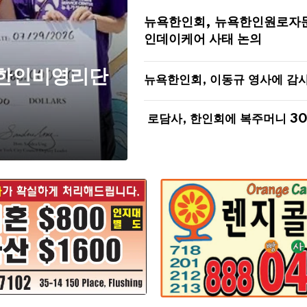
뉴욕한인회, 뉴욕한인원로자
인데이케어 사태 논의
 한인비영리단
뉴욕한인회, 이동규 영사에 감
로담사, 한인회에 복주머니 3