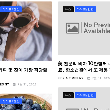
라이프/건강
뉴스
라이프/건강
美 전문직 비자 10만달러 
료, 항소법원에서 또 제동
커피 몇 잔이 가장 적당할
BY
K.A TIMES NY
7월 31, 202
MES NY
7월 31, 2026
뉴스
라이프/건강
라이프/건강