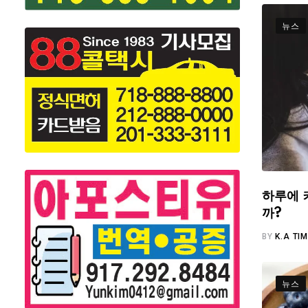
뉴스
하루에 
까?
BY
K.A TI
뉴스