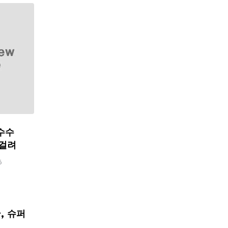
수수
 걸려
6
, 슈퍼