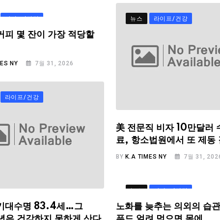
라이프/건강
뉴스
라이프/건강
커피 몇 잔이 가장 적당할
MES NY
7월 31, 2026
라이프/건강
美 전문직 비자 10만달러 
료, 항소법원에서 또 제동
BY
K.A TIMES NY
7월 31, 202
뉴스
라이프/건강
기대수명 83.4세…그
노화를 늦추는 의외의 습관
.6년은 건강하지 못하게 산다
푸드 얼려 먹으면 몸에