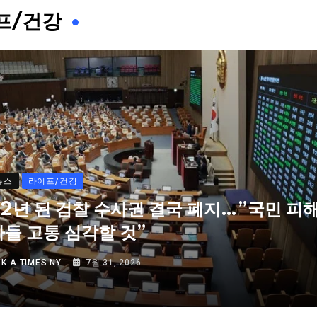
프/건강
뉴스
라이프/건강
72년 된 검찰 수사권 결국 폐지…”국민 피
자들 고통 심각할 것”
Y
K.A TIMES NY
7월 31, 2026