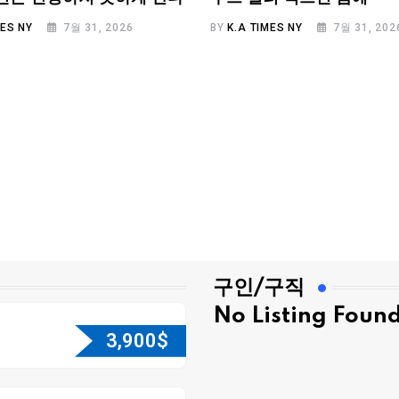
MES NY
7월 31, 2026
BY
K.A TIMES NY
7월 31, 202
구인/구직
No Listing Foun
3,900
$