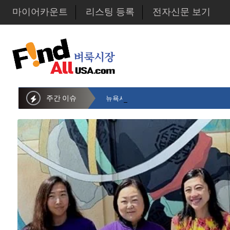
마이어카운트
리스팅 등록
전자신문 보기
주간 이슈
뉴욕시의회 샌드라 황 부의장, 한인비영리단