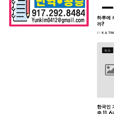
뉴스
하루에 
까?
BY
K.A TI
뉴스
한국인 
중 11