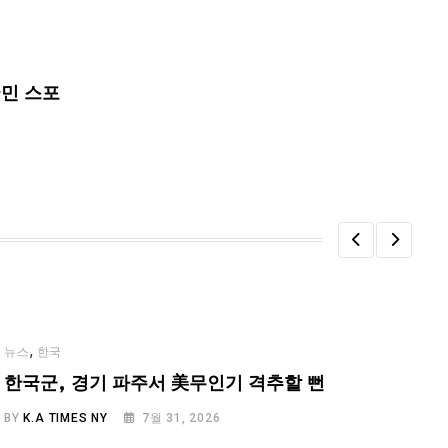
국민 스포
,
뉴스
한국
한국군, 경기 파주서 美무인기 격추할 뻔
BY
K.A TIMES NY
7월 31, 2026
B