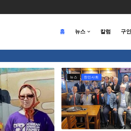
홈
뉴스
칼럼
구인
체에 36만불 예산 지원
뉴스
한인사회