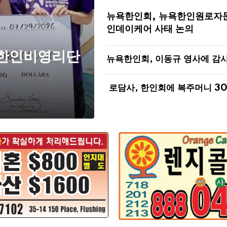
뉴욕한인회, 뉴욕한인원로자
인데이케어 사태 논의
 한인비영리단
뉴욕한인회, 이동규 영사에 감
로담사, 한인회에 복주머니 3