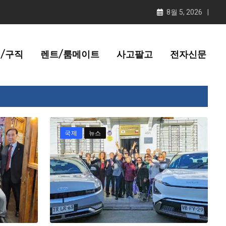
8월 5, 2026
/구직
렌트/룸메이트
사고팔고
전자신문
국제
뉴스