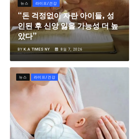
뉴스
라이프/건강
“돈 걱정없이 자란 아이들, 성
인된 후 신앙 잃을 가능성 더 높
았다”
BY
K.A TIMES NY
8월 7, 2026
뉴스
라이프/건강