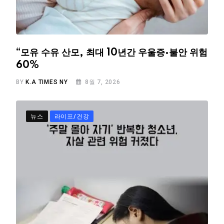
“모유 수유 산모, 최대 10년간 우울증·불안 위험
60%
BY
K.A TIMES NY
8월 7, 2026
뉴스
라이프/건강