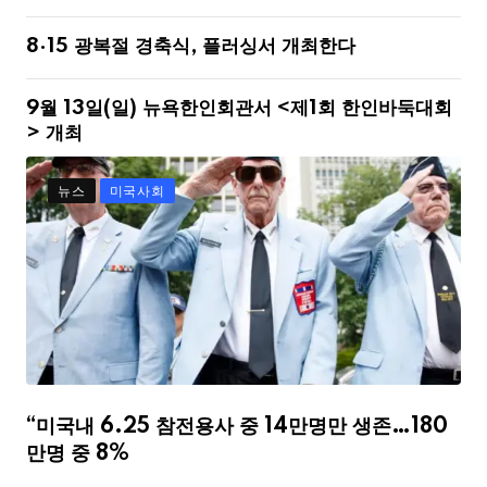
8·15 광복절 경축식, 플러싱서 개최한다
9월 13일(일) 뉴욕한인회관서 <제1회 한인바둑대회
> 개최
뉴스
미국사회
“미국내 6.25 참전용사 중 14만명만 생존…180
만명 중 8%