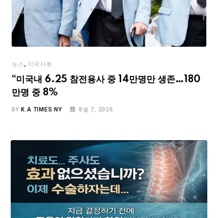
,
뉴스
미국사회
“미국내 6.25 참전용사 중 14만명만 생존…180
만명 중 8%
BY
K.A TIMES NY
8월 7, 2026