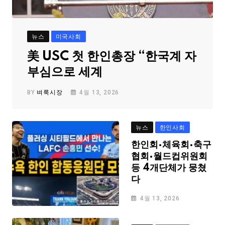
뉴스
미국사회
美 USC 첫 한인총장 “한국계 자
부심으로 세계
BY
벼룩시장
4월 13, 2026
뉴스
한인사회
한인회·체육회·축구
협회·월드컵위원회
등 4개단체가 뭉쳤
다
4월 13, 2026