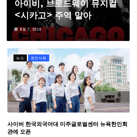
아이비, 브로드웨이 뮤지컬
<시카고> 주역 맡아
8월 7, 2026
뉴스
한인사회
사이버 한국외국어대 미주글로벌센터 뉴욕한인회
관에 오픈