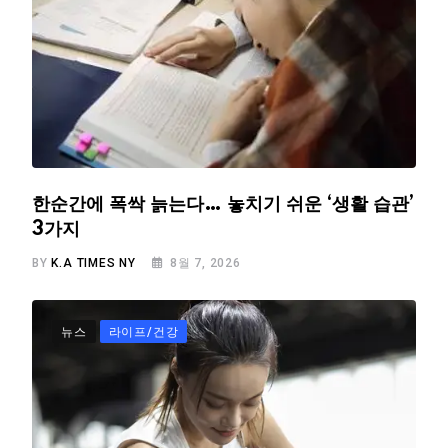
한순간에 폭싹 늙는다… 놓치기 쉬운 ‘생활 습관’
3가지
BY
K.A TIMES NY
8월 7, 2026
뉴스
라이프/건강