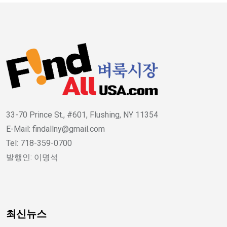
33-70 Prince St., #601, Flushing, NY 11354
E-Mail: findallny@gmail.com
Tel: 718-359-0700
발행인: 이명석
최신뉴스