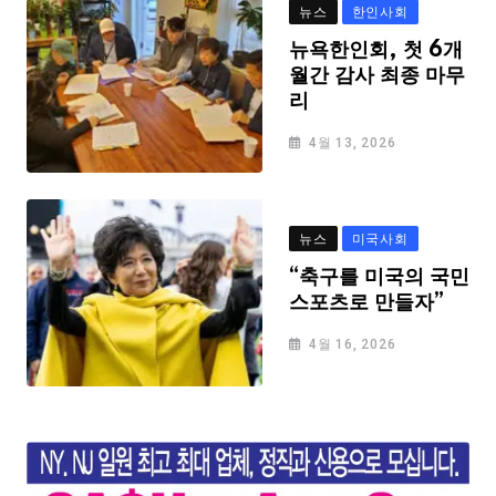
뉴스
한인사회
뉴욕한인회, 첫 6개
월간 감사 최종 마무
리
4월 13, 2026
뉴스
미국사회
“축구를 미국의 국민
스포츠로 만들자”
4월 16, 2026