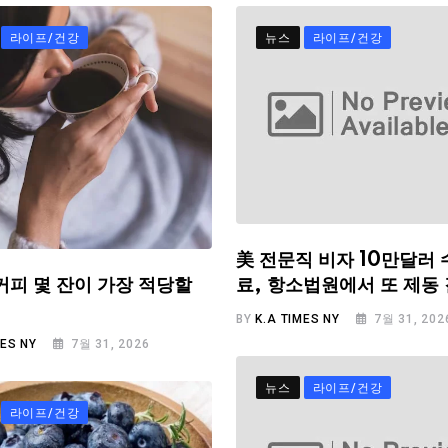
라이프/건강
뉴스
라이프/건강
美 전문직 비자 10만달러 
료, 항소법원에서 또 제동
커피 몇 잔이 가장 적당할
BY
K.A TIMES NY
7월 31, 202
MES NY
7월 31, 2026
뉴스
라이프/건강
라이프/건강