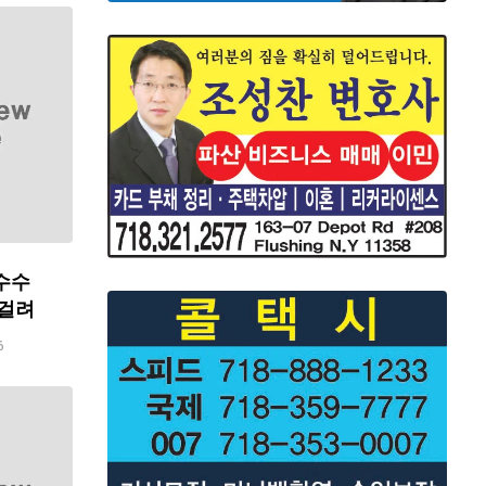
수수
 걸려
6