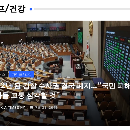
프/건강
뉴스
라이프/건강
72년 된 검찰 수사권 결국 폐지…”국민 피
자들 고통 심각할 것”
Y
K.A TIMES NY
7월 31, 2026