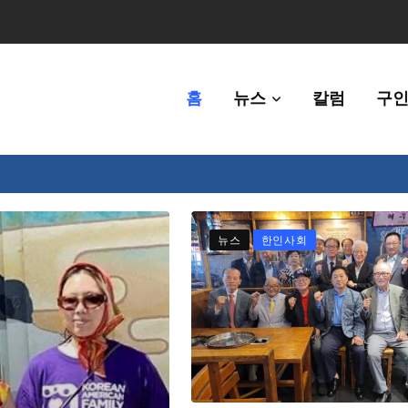
홈
뉴스
칼럼
구인
체에 36만불 예산 지원
뉴스
한인사회