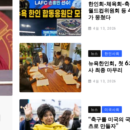
한인회·체육회·축
월드컵위원회 등 
가 뭉쳤다
4월 13, 2026
뉴스
한인사회
뉴욕한인회, 첫 6
사 최종 마무리
4월 13, 2026
뉴스
미국사회
심
“축구를 미국의 
츠로 만들자”