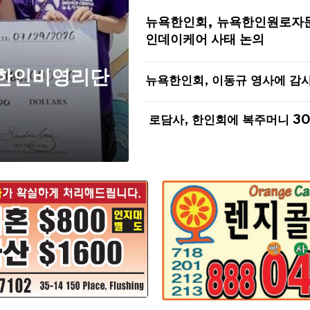
뉴욕한인회, 뉴욕한인원로자
인데이케어 사태 논의
 한인비영리단
뉴욕한인회, 이동규 영사에 감
로담사, 한인회에 복주머니 3