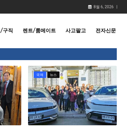
8월 6, 2026
/구직
렌트/룸메이트
사고팔고
전자신문
국제
뉴스