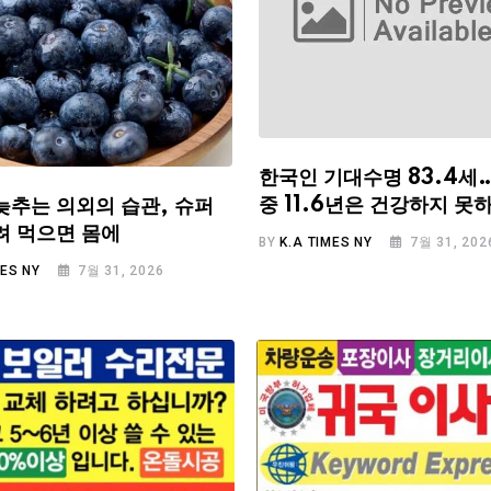
한국인 기대수명 83.4세
중 11.6년은 건강하지 못
늦추는 의외의 습관, 슈퍼
려 먹으면 몸에
BY
K.A TIMES NY
7월 31, 202
MES NY
7월 31, 2026