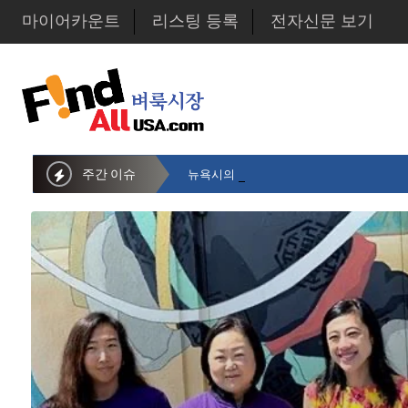
마이어카운트
리스팅 등록
전자신문 보기
주간 이슈
뉴욕시의회 샌드라 황 부의장, 한인비영리단