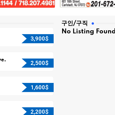
구인/구직
No Listing Foun
3,900
$
e.
2,500
$
1,600
$
2,200
$