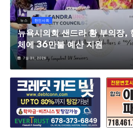
뉴스
한인사회
뉴욕시의회 샌드라 황 부의장,
체에 36만불 예산 지원
7월 31, 2026