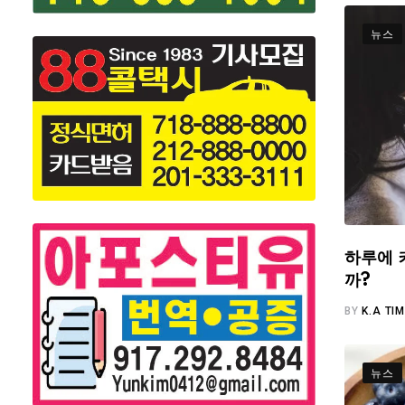
뉴스
하루에 
까?
BY
K.A TI
뉴스