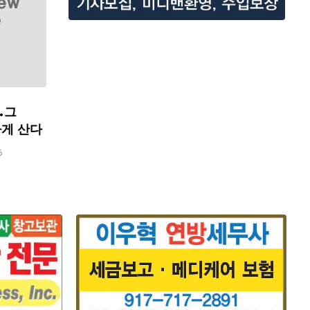
…그
하게 산다
6