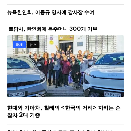
뉴욕한인회, 이동규 영사에 감사장 수여
로담사, 한인회에 복주머니 300개 기부
국제
뉴스
현대와 기아차, 칠레의 <한국의 거리> 지키는 순
찰차 2대 기증