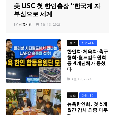
美 USC 첫 한인총장 “한국계 자
부심으로 세계
BY
벼룩시장
4월 13, 2026
뉴스
한인사회
한인회·체육회·축구
협회·월드컵위원회
등 4개단체가 뭉쳤
다
4월 13, 2026
뉴스
한인사회
뉴욕한인회, 첫 6개
월간 감사 최종 마무