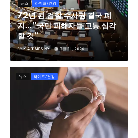
뉴스
라이프/건강
72년 된 검찰 수사권 결국 폐
지…”국민 피해자들 고통 심각
할 것”
BY
K.A TIMES NY
7월 31, 2026
뉴스
라이프/건강