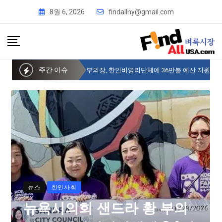
8월 6, 2026
findallny@gmail.com
주간 이슈
뉴욕시의회 샌드라 황 부의장, 한인비영리단체에 36만불 예산 지원
뉴스
한인사회
뉴욕시의회 샌드라 황 부의