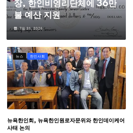
장, 한인비영리단체에 36만
불 예산 지원
7월 31, 2026
뉴스
한인사회
뉴욕한인회, 뉴욕한인원로자문위와 한인데이케어
사태 논의