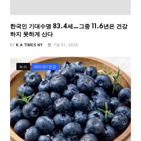
한국인 기대수명 83.4세…그중 11.6년은 건강
하지 못하게 산다
BY
K.A TIMES NY
7월 31, 2026
뉴스
라이프/건강