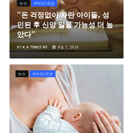
뉴스
라이프/건강
“돈 걱정없이 자란 아이들, 성
인된 후 신앙 잃을 가능성 더 높
았다”
BY
K.A TIMES NY
8월 7, 2026
뉴스
라이프/건강