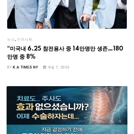
,
뉴스
미국사회
“미국내 6.25 참전용사 중 14만명만 생존…180
만명 중 8%
BY
K.A TIMES NY
8월 7, 2026