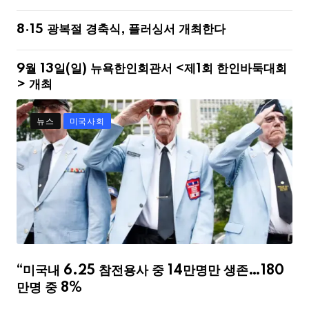
8·15 광복절 경축식, 플러싱서 개최한다
9월 13일(일) 뉴욕한인회관서 <제1회 한인바둑대회
> 개최
뉴스
미국사회
“미국내 6.25 참전용사 중 14만명만 생존…180
만명 중 8%