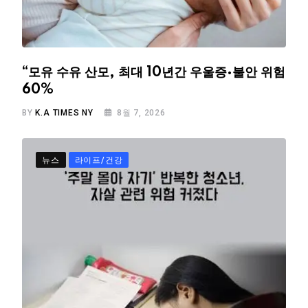
“모유 수유 산모, 최대 10년간 우울증·불안 위험
60%
BY
K.A TIMES NY
8월 7, 2026
뉴스
라이프/건강