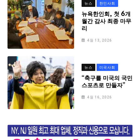
뉴스
한인사회
뉴욕한인회, 첫 6개
월간 감사 최종 마무
리
4월 13, 2026
뉴스
미국사회
“축구를 미국의 국민
스포츠로 만들자”
4월 16, 2026