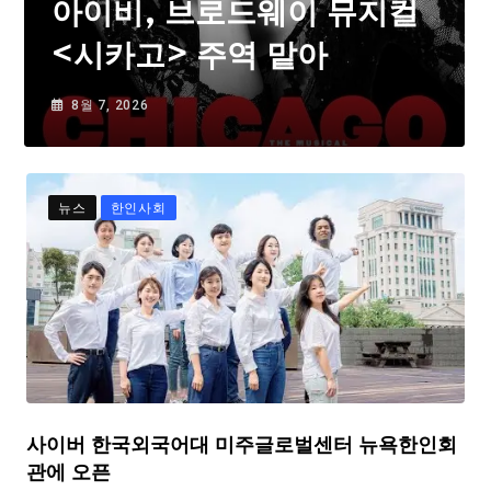
아이비, 브로드웨이 뮤지컬
<시카고> 주역 맡아
8월 7, 2026
뉴스
한인사회
사이버 한국외국어대 미주글로벌센터 뉴욕한인회
관에 오픈