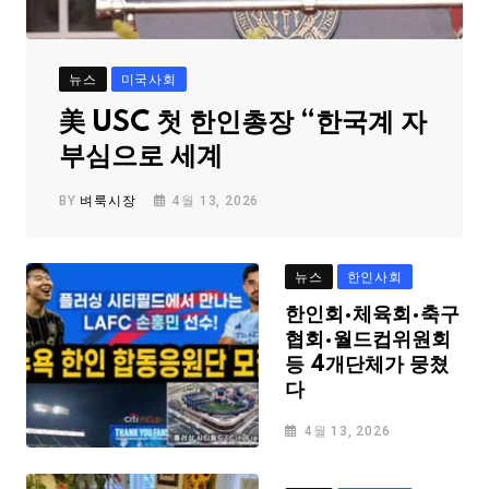
뉴스
미국사회
美 USC 첫 한인총장 “한국계 자
부심으로 세계
BY
벼룩시장
4월 13, 2026
뉴스
한인사회
한인회·체육회·축구
협회·월드컵위원회
등 4개단체가 뭉쳤
다
4월 13, 2026