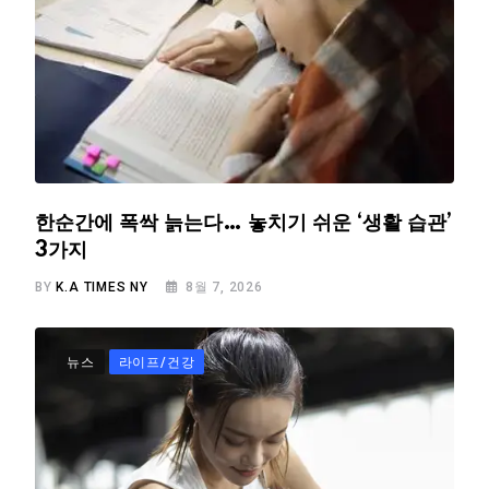
한순간에 폭싹 늙는다… 놓치기 쉬운 ‘생활 습관’
3가지
BY
K.A TIMES NY
8월 7, 2026
뉴스
라이프/건강