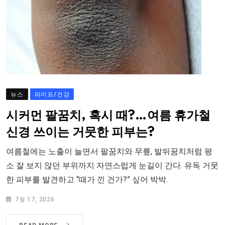
뉴스
라이프/건강
시커먼 팔꿈치, 혹시 때?…여름 휴가철
신경 쓰이는 거뭇한 피부는?
여름철에는 노출이 늘면서 팔꿈치와 무릎, 발뒤꿈치처럼 평
소 잘 보지 않던 부위까지 자연스럽게 눈길이 간다. 유독 거뭇
한 피부를 발견하고 “때가 낀 건가?” 싶어 박박.
7월 17, 2026