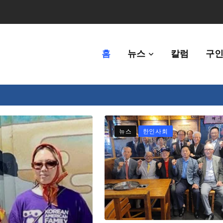
홈
뉴스
칼럼
구인
체에 36만불 예산 지원
뉴스
한인사회