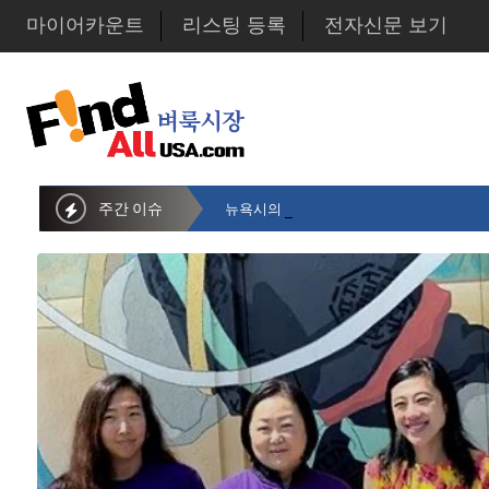
마이어카운트
리스팅 등록
전자신문 보기
주간 이슈
뉴욕시의회 샌드라 황 부의장, 한인비영리단