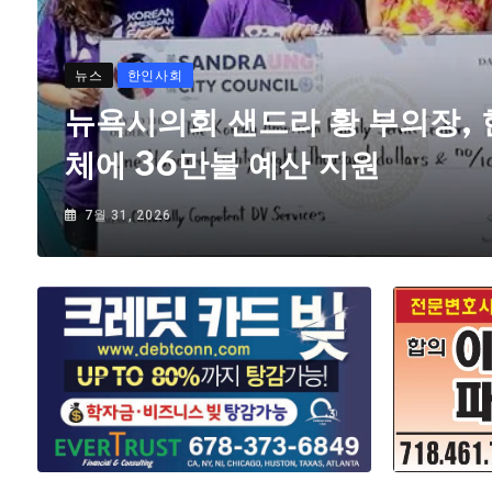
뉴스
한인사회
뉴욕시의회 샌드라 황 부의장,
체에 36만불 예산 지원
7월 31, 2026