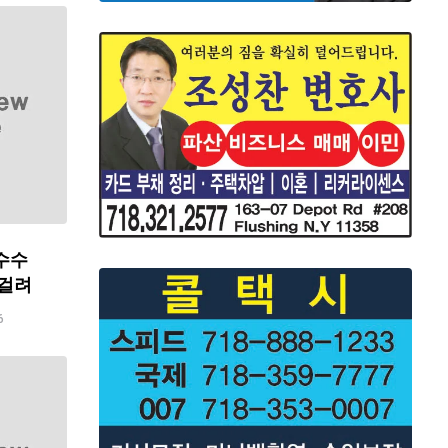
수수
 걸려
6