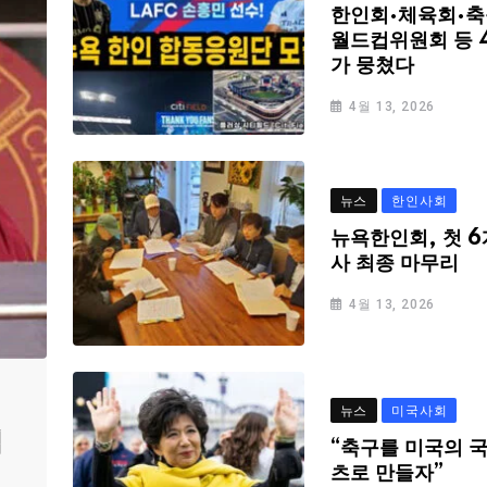
한인회·체육회·축
월드컵위원회 등 
가 뭉쳤다
4월 13, 2026
뉴스
한인사회
뉴욕한인회, 첫 6
사 최종 마무리
4월 13, 2026
뉴스
미국사회
심
“축구를 미국의 
츠로 만들자”