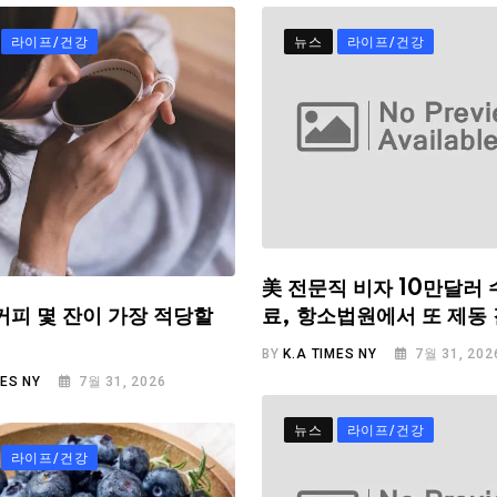
라이프/건강
뉴스
라이프/건강
美 전문직 비자 10만달러 
료, 항소법원에서 또 제동
커피 몇 잔이 가장 적당할
BY
K.A TIMES NY
7월 31, 202
MES NY
7월 31, 2026
뉴스
라이프/건강
라이프/건강