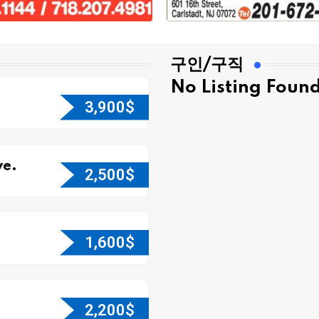
구인/구직
No Listing Foun
3,900
$
e.
2,500
$
1,600
$
2,200
$