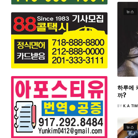
뉴스
하루에 
까?
BY
K.A TI
뉴스