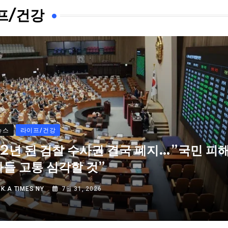
프/건강
뉴스
라이프/건강
72년 된 검찰 수사권 결국 폐지…”국민 피
자들 고통 심각할 것”
Y
K.A TIMES NY
7월 31, 2026