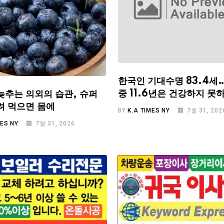
한국인 기대수명 83.4세
중 11.6년은 건강하지 못
늦추는 의외의 습관, 슈퍼
려 먹으면 몸에
BY
K.A TIMES NY
7월 31, 202
MES NY
7월 31, 2026