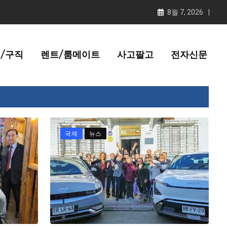
8월 7, 2026
/구직
렌트/룸메이트
사고팔고
전자신문
국제
뉴스