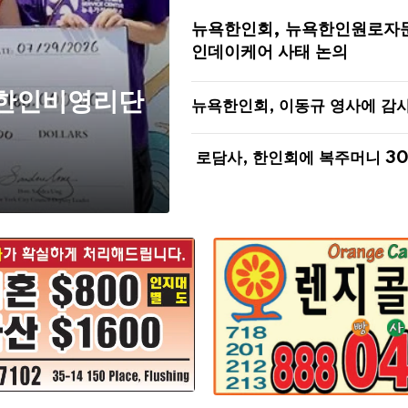
뉴욕한인회, 뉴욕한인원로자
인데이케어 사태 논의
 한인비영리단
뉴욕한인회, 이동규 영사에 감
로담사, 한인회에 복주머니 3