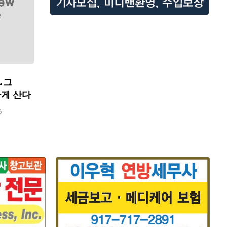
…그
하게 산다
6