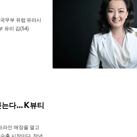
 국무부 유럽·유라시
유리 김(54).
 꽂는다…K뷰티
오프라인 매장을 열고
수출 시장이다. 작년.