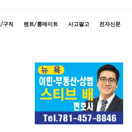
/구직
렌트/룸메이트
사고팔고
전자신문