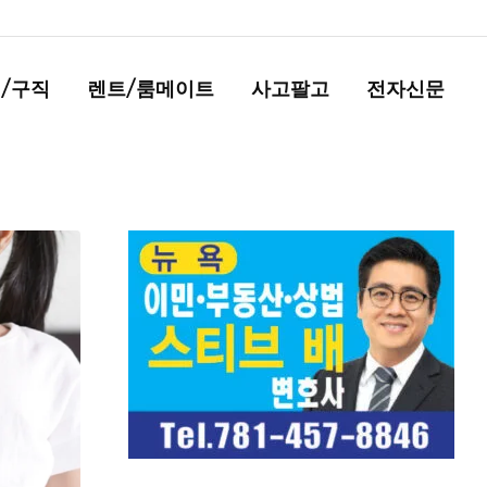
/구직
렌트/룸메이트
사고팔고
전자신문