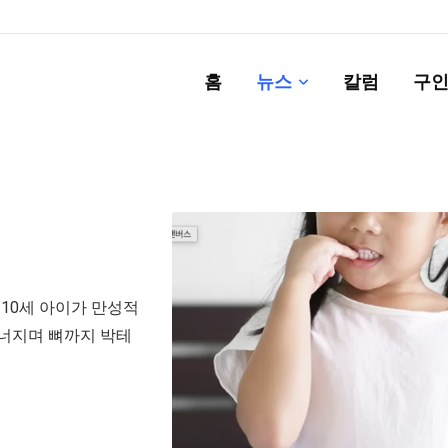
홈
뉴스
칼럼
구인
10세 아이가 만성적
무너지며 뼈까지 박테