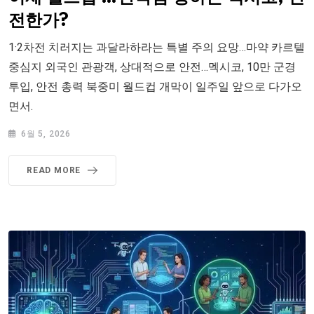
전한가?
1·2차전 치러지는 과달라하라는 특별 주의 요망…마약 카르텔
중심지 외국인 관광객, 상대적으로 안전…멕시코, 10만 군경
투입, 안전 총력 북중미 월드컵 개막이 일주일 앞으로 다가오
면서.
6월 5, 2026
READ MORE