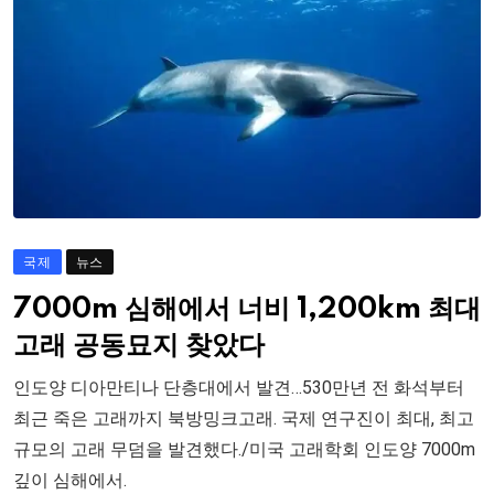
국제
뉴스
7000m 심해에서 너비 1,200km 최대
고래 공동묘지 찾았다
인도양 디아만티나 단층대에서 발견…530만년 전 화석부터
최근 죽은 고래까지 북방밍크고래. 국제 연구진이 최대, 최고
규모의 고래 무덤을 발견했다./미국 고래학회 인도양 7000m
깊이 심해에서.